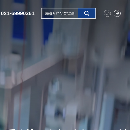
021-69990361
En
中