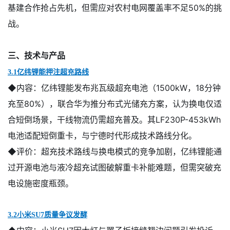
基建合作抢占先机，但需应对农村电网覆盖率不足
50%
的挑
战。
三、技术与产品
3.1亿纬锂能押注超充路线
◆内容：
亿纬锂能发布兆瓦级超充电池（1500kW，18分钟
充至80%），联合华为推分布式光储充方案，认为换电仅适
合短倒场景，干线物流仍需超充普及。其LF230P-453kWh
电池适配短倒重卡，与宁德时代形成技术路线分化。
◆评价：
超充技术路线与换电模式的竞争加剧，亿纬锂能通
过开源电池与液冷超充试图破解重卡补能难题，但需突破充
电设施密度瓶颈。
3.2小米SU7质量争议发酵