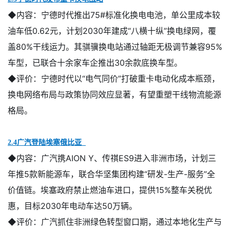
◆内容：
宁德时代推出75#标准化换电电池，单公里成本较
油车低0.62元，计划2030年建成“八横十纵”换电绿网，覆
盖80%干线运力。其骐骥换电站通过轴距无极调节兼容95%
车型，已联合十余家车企推出30余款底换车型。
◆评价：
宁德时代以
“电气同价”打破重卡电动化成本瓶颈，
换电网络布局与政策协同效应显著，有望重塑干线物流能源
格局。
2.4广汽登陆埃塞俄比亚
◆内容：
广汽携AION Y、传祺ES9进入非洲市场，计划三
年推5款新能源车，联合华坚集团构建“研发-生产-服务”全
价值链。埃塞政府禁止燃油车进口，提供15%整车关税优
惠，目标2030年电动车达50万辆。
◆评价：
广汽抓住非洲绿色转型窗口期，通过本地化生产与