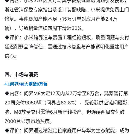
◆内容：
小米SU7因大灯与翼子板接缝翘边问题引发投诉，
浙江省消保委专家指出系设计装配缺陷，小米提供免费上门
修复。事件叠加产能不足（15万订单对应月产能2.4万
辆），导致销量连续四周下滑近30%。
◆评价：
小米跨界造车暴露工程经验短板，质量问题与交付
延迟削弱品牌信任，需通过技术复盘与产能透明化重建用户
信心。
四、市场与消费
4.1问界M8大定破8万台
◆内容：
问界M8大定12天内从7万增至8万台，鸿蒙智行第
20周交付9050辆（问界占82.8%）。受轮毂供应链问题影
响，M8放量交付需待6月新产线投产，但连续两周交付破
7000台显示市场热度。
◆评价：
问界通过精准定位家庭用户与华为生态赋能，成为